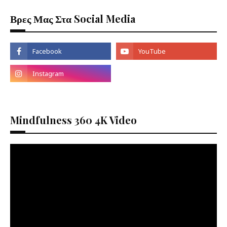
Βρες Μας Στα Social Media
Μπορείς να μάθεις αρκετά, για το πότε
έγινε η αναβίωση
των Ολυμπιακών
Mindfulness 360 4K Video
Αγώνων και χάρις σε ποιόν έγιναν. Επίσης,
μπορεί κάποιος να δει μεγάλες στιγμές
των
Ολυμπιακών Αγώνων (θερινών-
χειμερινών) με αποκορίφομα τους
Ολυμπιακούς του 2004 (για
εμένα οι
καλύτεροι) όπου έλαβαν τόπο στην μητέρα
των Ολυμπιακών Αγώνων ΕΛΛΑΔΑ, αλλά
και να
παρακωλουθήσει σημαντικά
κομμάτια από ιδιωτικές συλλογές
Ολυμπιονηκών όπως το χάλκινο (για
εμένα