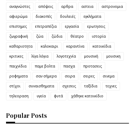
αναγνώστες
απόψεις
αρθρα
αστεια
αστρονομια
αφιερώμα
διακοπές
δουλειές
εγκλήματα
επιστημες
επιτραπέζια
εργασία
ερωτησεις
ζωγραφική
ζώα
ζώδια
θέατρο
ιστορία
καθαριοτητα
καλοκαιρι
καραντίνα
κατοικίδια
κριτικες
λίγα λόγια
λογοτεχνία
μουσική
μουσικη
παιχνίδια
παμε βολτα
πασχα
προτασεις
ροφηματα
σαν σήμερα
σειρα
σειρες
σινεμα
στίχοι
συναισθηματα
σχεσεις
ταξίδια
τεχνες
τηλεοραση
υγεία
φυτά
χάθηκε κατοικίδιο
Popular Posts