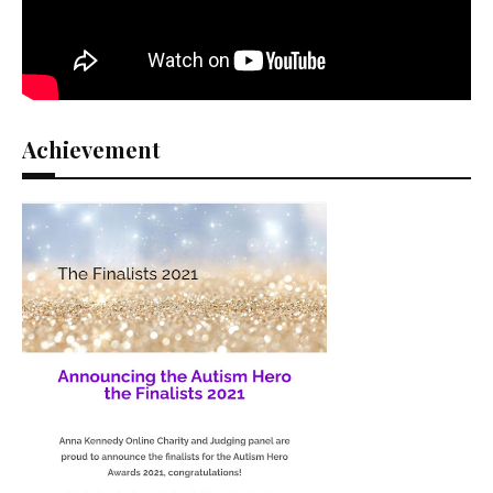
χρυσό) μετάλλιο του ΣΠΥΡΟΥ ΓΙΑΝΝΙΩΤΗ
στα 10 χλμ. ανοικτής θαλλάσης στους
Ολυμπιακούς
της Βραζηλίας το 2016, αλλά
και πολλά άλλα. Προσωπικά, η αγαπιμένη
μου αίθουσα, είναι αυτή,
όπου φαίνονται
όλες οι ημερομηνίες των Ολυμπιακών
Αγώνων (θερινών-χειμερινών).
Achievement
Τέλος πάντων, όπως καταλάβατε και από
τα συμφραζόμενα, ήταν μία αξέχαστη
εμπειρία για
εμένα και τους φίλους μου,
όπου με πολύ χαρά θα την ξανα έκανα.
Ελπίζω μόνο να μην σας
κούρασα.
Αλκίνοος