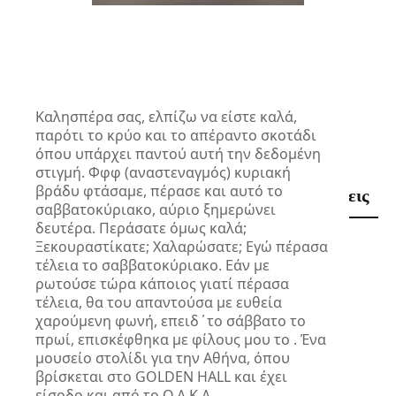
Tags:
Αθλητικά
αφιερώμα
Καλησπέρα σας, ελπίζω να είστε καλά,
παρότι το κρύο και το απέραντο σκοτάδι
όπου υπάρχει
παντού αυτή την δεδομένη
στιγμή. Φφφ (αναστεναγμός) κυριακή
βράδυ φτάσαμε, πέρασε και αυτό
το
Μπορεί Να Σας Αρέσουν Αυτές Οι Αναρτήσεις
σαββατοκύριακο, αύριο ξημερώνει
δευτέρα. Περάσατε όμως καλά;
Προγνωστικά στα ντέρμπι
Ξεκουραστίκατε; Χαλαρώσατε;
Εγώ πέρασα
τέλεια το σαββατοκύριακο. Εάν με
April 17, 2026
ρωτούσε τώρα κάποιος γιατί πέρασα
τέλεια, θα του
απαντούσα με ευθεία
χαρούμενη φωνή, επειδ΄το σάββατο το
Το ντέρμπι της GBL
πρωί, επισκέφθηκα με φίλους μου το .
Ένα
March 27, 2026
μουσείο στολίδι για την Αθήνα, όπου
βρίσκεται στο GOLDEN HALL και έχει
είσοδο και από το
Ο.Α.Κ.Α.
Ελλάδα Παραγουάη