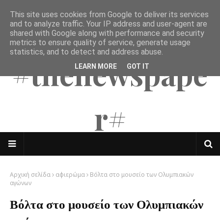
This site uses cookies from Google to deliver its services
The Mates
and to analyze traffic. Your IP address and user-agent are
shared with Google along with performance and security
metrics to ensure quality of service, generate usage
statistics, and to detect and address abuse.
#thenewspape
LEARN MORE
GOT IT
r#
Αρχική σελίδα
αφιερώμα
Βόλτα στο μουσείο των Ολυμπιακών
αγώνων
Βόλτα στο μουσείο των Ολυμπιακών