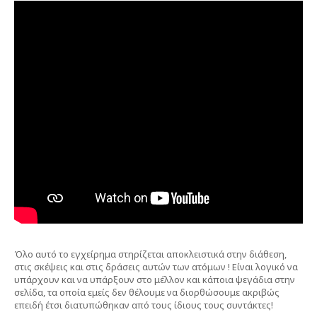
Ολυμπιακό Μουσείο. Η αλήθεια είναι ότι
ειλικρινά δεν ξέρω τι να σας
πρωτοπώ.
Όλα ήταν τέλεια. Α, όχι, εντάξει,
σκέφτηκα. Όταν κάποιος επισκέπτεται
Ολυμπιακό Μουσείο, μπορεί
να μάθει και
να δει πάρα πολλά πράγματα. Εξστορεί με
παιδαγωγικό τρόπο αρκετά
σημαντικά
στοιχεία για την Αρχαία
Ολυμπία, (το μέρος όπου γίνονταν οι
Ολυμπιακοί Αγώνες κατά την
Αρχαιότητα).
Επίσης, θα λάβει χρήσιμες γνώσεις σχετικά
με το πότε έγιναν οι πρώτοι
Ολυμπιακοί
Αγώνες και ποιός ήταν ο
εμπνεστής τους.
Όλο αυτό το εγχείρημα στηρίζεται αποκλειστικά στην διάθεση,
στις σκέψεις και στις δράσεις αυτών των ατόμων ! Είναι λογικό να
υπάρχουν και να υπάρξουν στο μέλλον και κάποια ψεγάδια στην
σελίδα, τα οποία εμείς δεν θέλουμε να διορθώσουμε ακριβώς
επειδή έτσι διατυπώθηκαν από τους ίδιους τους συντάκτες!