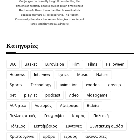
Κατηγορίες
360
Basket
Eurovision
Film
Films
Halloween
Hotnews
Interview
Lyrics
Music
Nature
Sports
Technology
animation
exodos
gossip
pet
playlist
podcast
video
videogame
Αθλητικά
Αυτισμός
Αφιέρωμα
Βιβλία
Βιβλιοκριτικές
Γεωγραφία
Καιρός
Πολιτική
Πόλεμος
Σεπτέμβριος
Συνταγες
Συντακτική ομάδα
Χριστούγεννα
άρθρα
έξοδος
αναγνωστες