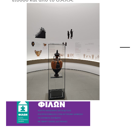
March 27, 2026
Podcast
Ελπίζω όμως να μην μου κάνεται μία
ερώτηση, όπως οι γονείς μου γυρνόντας
στο σπίτι, τι σου
άρεσε πιό πολύ στο