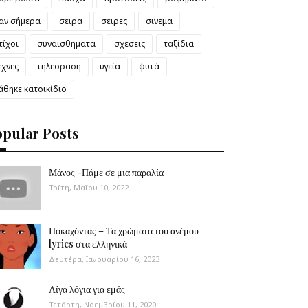
αν σήμερα
σειρα
σειρες
σινεμα
τίχοι
συναισθηματα
σχεσεις
ταξίδια
εχνες
τηλεοραση
υγεία
φυτά
άθηκε κατοικίδιο
opular Posts
Μάνος -Πάμε σε μια παραλία
Τρίτη, Μαΐου 10, 2022
Ποκαχόντας – Τα χρώματα του ανέμου
lyrics στα ελληνικά
Δευτέρα, Ιανουαρίου 16, 2023
Λίγα λόγια για εμάς
Τετάρτη, Νοεμβρίου 11, 2020