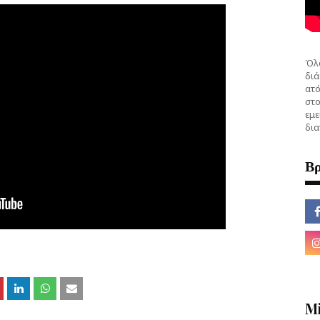
Όλο
διά
ατό
στο
εμε
δια
Βρ
M