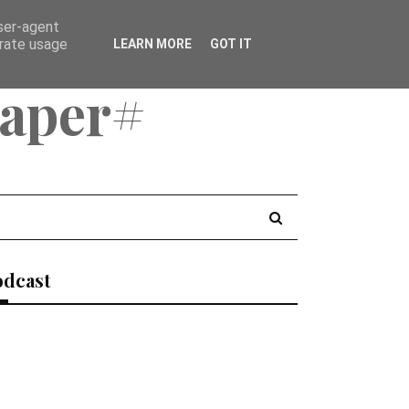
user-agent
erate usage
LEARN MORE
GOT IT
aper#
odcast