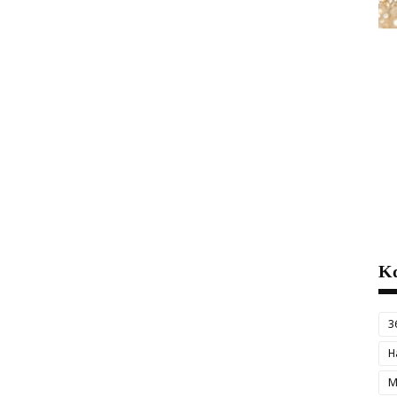
Κα
3
H
M