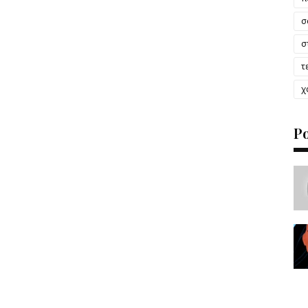
σ
σ
τ
χ
P