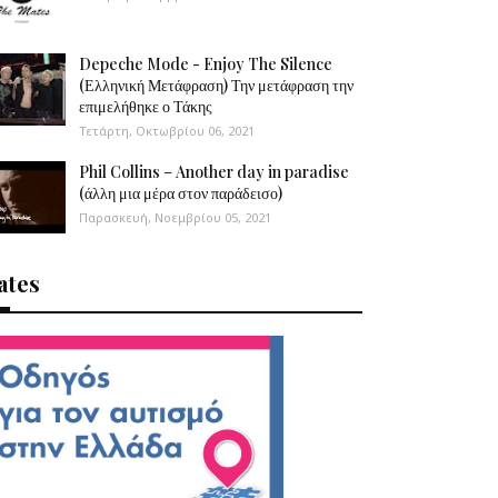
Depeche Mode - Enjoy The Silence
(Ελληνική Μετάφραση) Την μετάφραση την
επιμελήθηκε ο Τάκης
Τετάρτη, Οκτωβρίου 06, 2021
Phil Collins – Another day in paradise
(άλλη μια μέρα στον παράδεισο)
Παρασκευή, Νοεμβρίου 05, 2021
ates