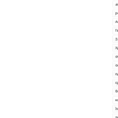
a
p
Α
Γ
Σ
Χ
α
α
ε
ε
θ
κ
λ
π