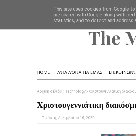
Home
Ομάδα
επικοινωνία
YouTube Channel
This site uses cookies from Google to d
are shared with Google along with perf
statistics, and to detect and address 
The 
HOME
ΛΊΓΑ ΛΌΓΙΑ ΓΙΑ ΕΜΆΣ
ΕΠΙΚΟΙΝΩΝΊ
Αρχική σελίδα
Technology
Χριστουγεννιάτικη διακόσ
Χριστουγεννιάτικη διακόσμ
-
Τετάρτη, Δεκεμβρίου 16, 2020