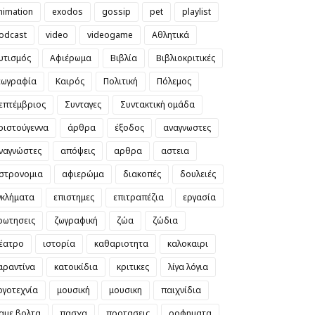
nimation
exodos
gossip
pet
playlist
odcast
video
videogame
Αθλητικά
υτισμός
Αφιέρωμα
Βιβλία
Βιβλιοκριτικές
εωγραφία
Καιρός
Πολιτική
Πόλεμος
επτέμβριος
Συνταγες
Συντακτική ομάδα
ριστούγεννα
άρθρα
έξοδος
αναγνωστες
ναγνώστες
απόψεις
αρθρα
αστεια
στρονομια
αφιερώμα
διακοπές
δουλειές
γκλήματα
επιστημες
επιτραπέζια
εργασία
ρωτησεις
ζωγραφική
ζώα
ζώδια
έατρο
ιστορία
καθαριοτητα
καλοκαιρι
αραντίνα
κατοικίδια
κριτικες
λίγα λόγια
ογοτεχνία
μουσική
μουσικη
παιχνίδια
αμε βολτα
πασχα
προτασεις
ροφηματα