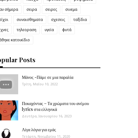
αν σήμερα
σειρα
σειρες
σινεμα
τίχοι
συναισθηματα
σχεσεις
ταξίδια
εχνες
τηλεοραση
υγεία
φυτά
άθηκε κατοικίδιο
opular Posts
Μάνος -Πάμε σε μια παραλία
Τρίτη, Μαΐου 10, 2022
Ποκαχόντας – Τα χρώματα του ανέμου
lyrics στα ελληνικά
Δευτέρα, Ιανουαρίου 16, 2023
Λίγα λόγια για εμάς
Τετάρτη, Νοεμβρίου 11, 2020