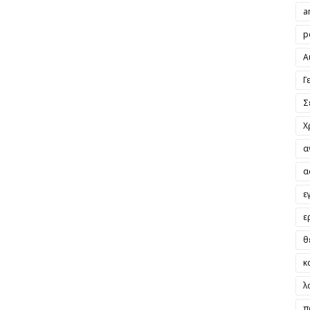
a
p
Α
Γ
Σ
Χ
α
α
ε
ε
θ
κ
λ
π