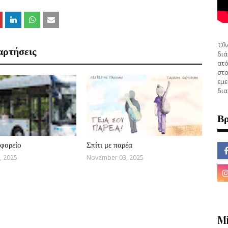
Όλο
αρτήσεις
διά
ατό
στο
εμε
δια
Βρ
φορείο
Σπίτι με παρέα
, 2025
November 03, 2025
M