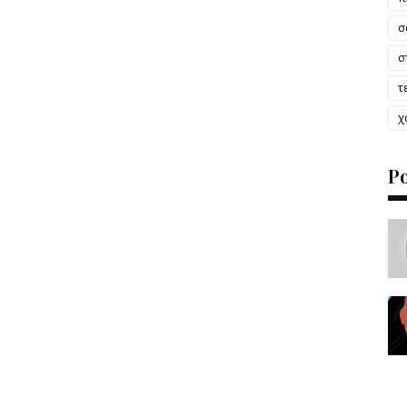
σ
σ
τ
χ
P