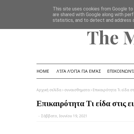
Home
Ομάδα
επικοινωνία
YouTube Channel
This site uses cookies from Google to d
are shared with Google along with perf
statistics, and to detect and address 
The 
HOME
ΛΊΓΑ ΛΌΓΙΑ ΓΙΑ ΕΜΆΣ
ΕΠΙΚΟΙΝΩΝΊ
Αρχική σελίδα
συναισθηματα
Επικαιρότητα Τι είδα στ
Επικαιρότητα Τι είδα στις ε
-
Σάββατο, Ιουνίου 19, 2021