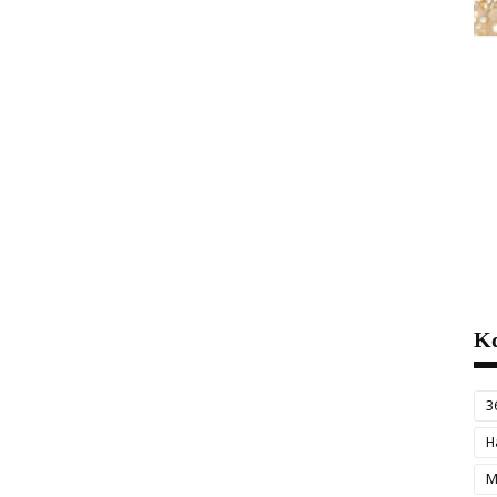
Κα
3
H
M