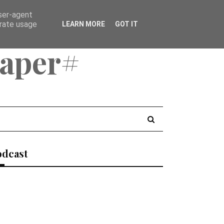
user-agent
erate usage
LEARN MORE
GOT IT
aper#
odcast