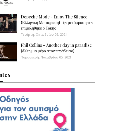
Depeche Mode - Enjoy The Silence
(Ελληνική Μετάφραση) Την μετάφραση την
επιμελήθηκε ο Τάκης
Τετάρτη, Οκτωβρίου 06, 2021
Phil Collins – Another day in paradise
(άλλη μια μέρα στον παράδεισο)
Παρασκευή, Νοεμβρίου 05, 2021
ates