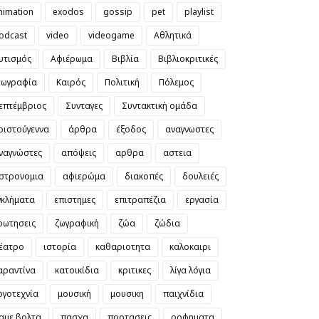
nimation
exodos
gossip
pet
playlist
odcast
video
videogame
Αθλητικά
υτισμός
Αφιέρωμα
Βιβλία
Βιβλιοκριτικές
εωγραφία
Καιρός
Πολιτική
Πόλεμος
επτέμβριος
Συνταγες
Συντακτική ομάδα
ριστούγεννα
άρθρα
έξοδος
αναγνωστες
ναγνώστες
απόψεις
αρθρα
αστεια
στρονομια
αφιερώμα
διακοπές
δουλειές
γκλήματα
επιστημες
επιτραπέζια
εργασία
ρωτησεις
ζωγραφική
ζώα
ζώδια
έατρο
ιστορία
καθαριοτητα
καλοκαιρι
αραντίνα
κατοικίδια
κριτικες
λίγα λόγια
ογοτεχνία
μουσική
μουσικη
παιχνίδια
αμε βολτα
πασχα
προτασεις
ροφηματα