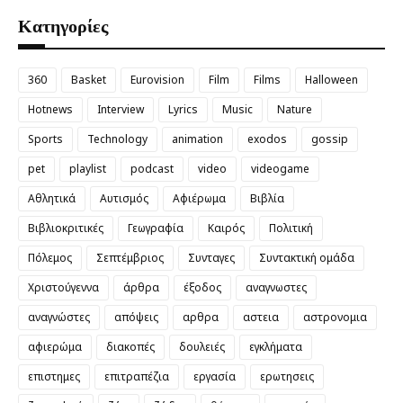
Κατηγορίες
360
Basket
Eurovision
Film
Films
Halloween
Hotnews
Interview
Lyrics
Music
Nature
Sports
Technology
animation
exodos
gossip
pet
playlist
podcast
video
videogame
Αθλητικά
Αυτισμός
Αφιέρωμα
Βιβλία
Βιβλιοκριτικές
Γεωγραφία
Καιρός
Πολιτική
Πόλεμος
Σεπτέμβριος
Συνταγες
Συντακτική ομάδα
Χριστούγεννα
άρθρα
έξοδος
αναγνωστες
αναγνώστες
απόψεις
αρθρα
αστεια
αστρονομια
αφιερώμα
διακοπές
δουλειές
εγκλήματα
επιστημες
επιτραπέζια
εργασία
ερωτησεις