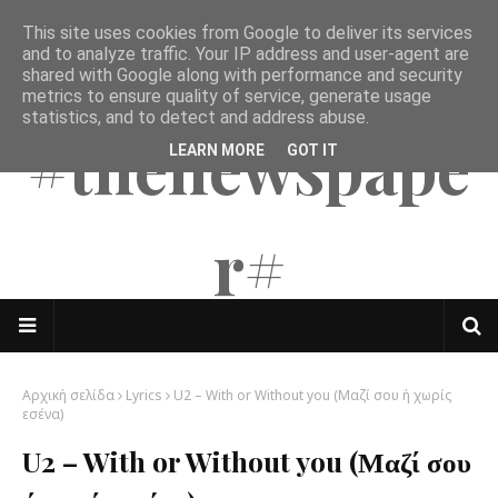
This site uses cookies from Google to deliver its services
The Mates
and to analyze traffic. Your IP address and user-agent are
shared with Google along with performance and security
metrics to ensure quality of service, generate usage
statistics, and to detect and address abuse.
#thenewspape
LEARN MORE
GOT IT
r#
Αρχική σελίδα
Lyrics
U2 – With or Without you (Μαζί σου ή χωρίς
εσένα)
U2 – With or Without you (Μαζί σου