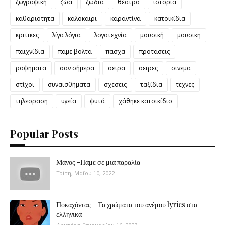
ζωγραφική
ζώα
ζώδια
θέατρο
ιστορία
καθαριοτητα
καλοκαιρι
καραντίνα
κατοικίδια
κριτικες
λίγα λόγια
λογοτεχνία
μουσική
μουσικη
παιχνίδια
παμε βολτα
πασχα
προτασεις
ροφηματα
σαν σήμερα
σειρα
σειρες
σινεμα
στίχοι
συναισθηματα
σχεσεις
ταξίδια
τεχνες
τηλεοραση
υγεία
φυτά
χάθηκε κατοικίδιο
Popular Posts
Μάνος -Πάμε σε μια παραλία
Τρίτη, Μαΐου 10, 2022
Ποκαχόντας – Τα χρώματα του ανέμου lyrics στα
ελληνικά