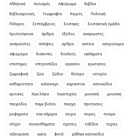
Αθλητικά
Αυτισμός
Αφιέρωμα
Βιβλία
Βιβλιοκριτικές
Γεωγραφία
Καιρός
Πολιτική
Πόλεμος
Σεπτέμβριος
Συνταγες
Συντακτική ομάδα
Χριστούγεννα
άρθρα
έξοδος
αναγνωστες
αναγνώστες
απόψεις
αρθρα
αστεια
αστρονομια
αφιερώμα
διακοπές
δουλειές
εγκλήματα
επιστημες
επιτραπέζια
εργασία
ερωτησεις
ζωγραφική
ζώα
ζώδια
θέατρο
ιστορία
καθαριοτητα
καλοκαιρι
καραντίνα
κατοικίδια
κριτικες
λίγα λόγια
λογοτεχνία
μουσική
μουσικη
παιχνίδια
παμε βολτα
πασχα
προτασεις
ροφηματα
σαν σήμερα
σειρα
σειρες
σινεμα
στίχοι
συναισθηματα
σχεσεις
ταξίδια
τεχνες
τηλεοραση
υγεία
φυτά
χάθηκε κατοικίδιο