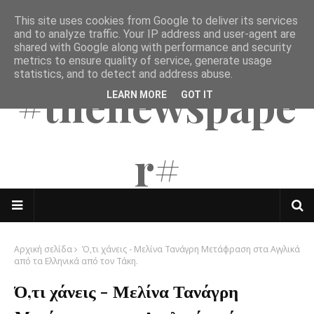
This site uses cookies from Google to deliver its services
The Mates
and to analyze traffic. Your IP address and user-agent are
shared with Google along with performance and security
metrics to ensure quality of service, generate usage
statistics, and to detect and address abuse.
#thenewspape
LEARN MORE
GOT IT
r#
Αρχική σελίδα
Ό,τι χάνεις - Μελίνα Τανάγρη Mετάφραση στα Αγγλικά
από τα Ελληνικά από τον Τάκη.
Ό,τι χάνεις - Μελίνα Τανάγρη