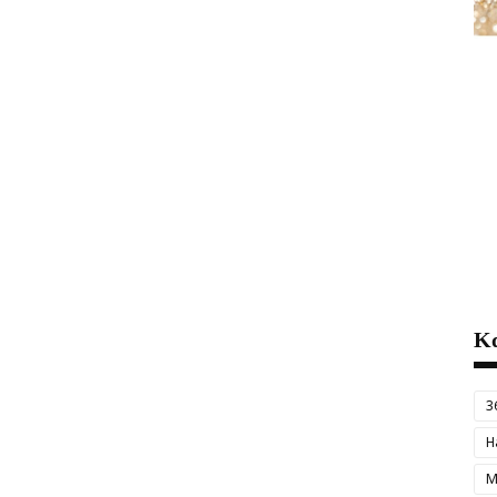
Κα
3
H
M