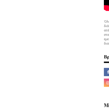
Όλο
διά
ατό
στο
εμε
δια
Βρ
M