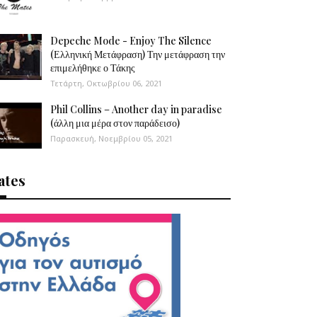
Depeche Mode - Enjoy The Silence
(Ελληνική Μετάφραση) Την μετάφραση την
επιμελήθηκε ο Τάκης
Τετάρτη, Οκτωβρίου 06, 2021
Phil Collins – Another day in paradise
(άλλη μια μέρα στον παράδεισο)
Παρασκευή, Νοεμβρίου 05, 2021
ates