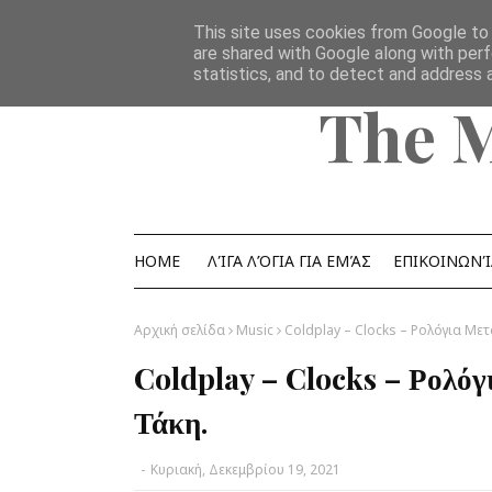
Home
Ομάδα
επικοινωνία
YouTube Channel
This site uses cookies from Google to d
are shared with Google along with perf
statistics, and to detect and address 
The 
HOME
ΛΊΓΑ ΛΌΓΙΑ ΓΙΑ ΕΜΆΣ
ΕΠΙΚΟΙΝΩΝΊ
Αρχική σελίδα
Music
Coldplay – Clocks – Ρολόγια Μ
Coldplay – Clocks – Ρολόγ
Τάκη.
-
Κυριακή, Δεκεμβρίου 19, 2021