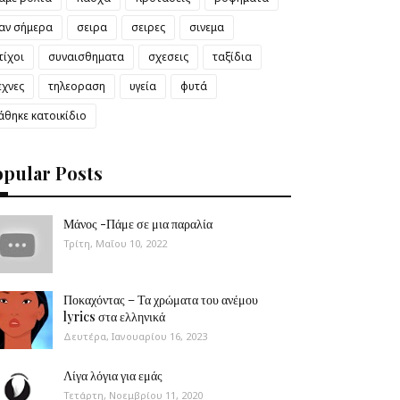
αν σήμερα
σειρα
σειρες
σινεμα
τίχοι
συναισθηματα
σχεσεις
ταξίδια
εχνες
τηλεοραση
υγεία
φυτά
άθηκε κατοικίδιο
opular Posts
Μάνος -Πάμε σε μια παραλία
Τρίτη, Μαΐου 10, 2022
Ποκαχόντας – Τα χρώματα του ανέμου
lyrics στα ελληνικά
Δευτέρα, Ιανουαρίου 16, 2023
Λίγα λόγια για εμάς
Τετάρτη, Νοεμβρίου 11, 2020