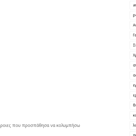
a
p
Α
Γ
Σ
Χ
α
α
ε
ε
θ
κ
ίρροιες που προσπάθησα να κολυμπήσω
λ
π