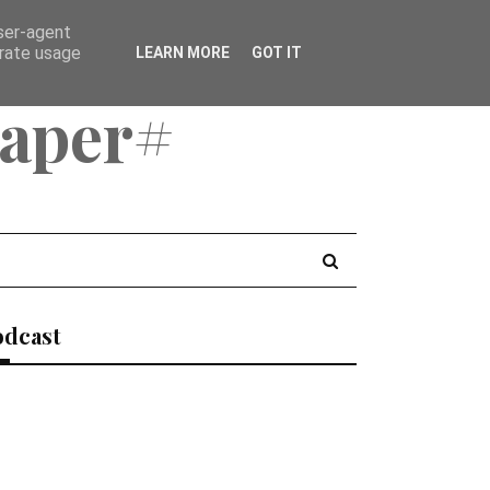
user-agent
erate usage
LEARN MORE
GOT IT
aper#
odcast