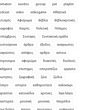
nimation
exodos
gossip
pet
playlist
odcast
video
videogame
Αθλητικά
υτισμός
Αφιέρωμα
Βιβλία
Βιβλιοκριτικές
εωγραφία
Καιρός
Πολιτική
Πόλεμος
επτέμβριος
Συνταγες
Συντακτική ομάδα
ριστούγεννα
άρθρα
έξοδος
αναγνωστες
ναγνώστες
απόψεις
αρθρα
αστεια
στρονομια
αφιερώμα
διακοπές
δουλειές
γκλήματα
επιστημες
επιτραπέζια
εργασία
ρωτησεις
ζωγραφική
ζώα
ζώδια
έατρο
ιστορία
καθαριοτητα
καλοκαιρι
αραντίνα
κατοικίδια
κριτικες
λίγα λόγια
ογοτεχνία
μουσική
μουσικη
παιχνίδια
αμε βολτα
πασχα
προτασεις
ροφηματα