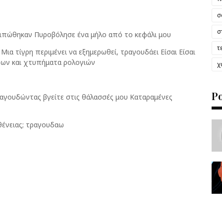
σ
σ
ιπώθηκαν Πυροβόλησε ένα μήλο από το κεφάλι μου
τ
ια τίγρη περιμένει να εξημερωθεί, τραγουδάει Είσαι Είσαι
χων και χτυπήματα ρολογιών
χ
P
αγουδώντας βγείτε στις θάλασσές μου Καταραμένες
σθένειας; τραγουδαω