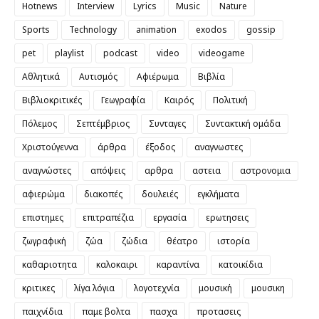
Hotnews
Interview
Lyrics
Music
Nature
Sports
Technology
animation
exodos
gossip
pet
playlist
podcast
video
videogame
Αθλητικά
Αυτισμός
Αφιέρωμα
Βιβλία
Βιβλιοκριτικές
Γεωγραφία
Καιρός
Πολιτική
Πόλεμος
Σεπτέμβριος
Συνταγες
Συντακτική ομάδα
Χριστούγεννα
άρθρα
έξοδος
αναγνωστες
αναγνώστες
απόψεις
αρθρα
αστεια
αστρονομια
αφιερώμα
διακοπές
δουλειές
εγκλήματα
επιστημες
επιτραπέζια
εργασία
ερωτησεις
ζωγραφική
ζώα
ζώδια
θέατρο
ιστορία
καθαριοτητα
καλοκαιρι
καραντίνα
κατοικίδια
κριτικες
λίγα λόγια
λογοτεχνία
μουσική
μουσικη
παιχνίδια
παμε βολτα
πασχα
προτασεις