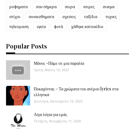
ροφηματα
σαν σήμερα
σειρα
σειρες
σινεμα
στίχοι
συναισθηματα
σχεσεις
ταξίδια
τεχνες
τηλεοραση
υγεία
φυτά
χάθηκε κατοικίδιο
Popular Posts
Μάνος -Πάμε σε μια παραλία
Τρίτη, Μαΐου 10, 2022
Ποκαχόντας – Τα χρώματα του ανέμου lyrics στα
ελληνικά
Δευτέρα, Ιανουαρίου 16, 2023
Λίγα λόγια για εμάς
Τετάρτη, Νοεμβρίου 11, 2020