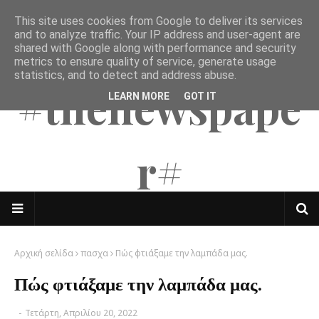
This site uses cookies from Google to deliver its services
The Mates
and to analyze traffic. Your IP address and user-agent are
shared with Google along with performance and security
metrics to ensure quality of service, generate usage
statistics, and to detect and address abuse.
#thenewspape
LEARN MORE
GOT IT
r#
Αρχική σελίδα
πασχα
Πώς φτιάξαμε την λαμπάδα μας.
Πώς φτιάξαμε την λαμπάδα μας.
-
Τετάρτη, Απριλίου 20, 2022