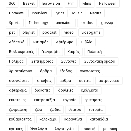
360
Basket
Eurovision
Film
Films
Halloween
Hotnews
Interview
Lyrics
Music
Nature
Sports
Technology
animation
exodos
gossip
pet
playlist
podcast
video
videogame
Αθλητικά
Αυτισμός
Αφιέρωμα
Βιβλία
Βιβλιοκριτικές
Γεωγραφία
Καιρός
Πολιτική
Πόλεμος
Σεπτέμβριος
Συνταγες
Συντακτική ομάδα
Χριστούγεννα
άρθρα
έξοδος
αναγνωστες
αναγνώστες
απόψεις
αρθρα
αστεια
αστρονομια
αφιερώμα
διακοπές
δουλειές
εγκλήματα
επιστημες
επιτραπέζια
εργασία
ερωτησεις
ζωγραφική
ζώα
ζώδια
θέατρο
ιστορία
καθαριοτητα
καλοκαιρι
καραντίνα
κατοικίδια
κριτικες
λίγα λόγια
λογοτεχνία
μουσική
μουσικη