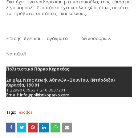
Εκεί έχει  ένα γάιδαρο και  μια  κατσικούλα, τους τάισα με 
λίγο μαρούλι. Στο πάρκο έχει κι αλλά ζώα  όπως οι κότες  
τα  πρόβατα  οι πάπιες   και κύκνους.
Επίσης  έχει και     αγάλματα           δεινοσαύρων.
Να πάτε!!
Πολιτιστικό Πάρκο Κερατέας:
2ο χλµ. Νέας Λεωφ. Αθηνών - Σουνίου, (Ντάρδεζα) 
Κερατέα, 190 01
T 22990 67953 T 210 3637201
Email: 
info@politistikoparko.com
Tags:
exodos