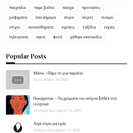
παιχνίδια
παμε βολτα
πασχα
προτασεις
ροφηματα
σαν σήμερα
σειρα
σειρες
σινεμα
στίχοι
συναισθηματα
σχεσεις
ταξίδια
τεχνες
τηλεοραση
υγεία
φυτά
χάθηκε κατοικίδιο
Popular Posts
Μάνος -Πάμε σε μια παραλία
Τρίτη, Μαΐου 10, 2022
Ποκαχόντας – Τα χρώματα του ανέμου lyrics στα
ελληνικά
Δευτέρα, Ιανουαρίου 16, 2023
Λίγα λόγια για εμάς
Τετάρτη, Νοεμβρίου 11, 2020