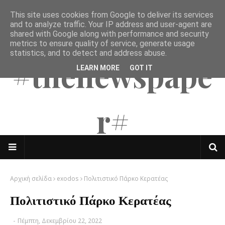
This site uses cookies from Google to deliver its services
The Mates
and to analyze traffic. Your IP address and user-agent are
shared with Google along with performance and security
metrics to ensure quality of service, generate usage
statistics, and to detect and address abuse.
#thenewspape
LEARN MORE
GOT IT
r#
Αρχική σελίδα
exodos
Πολιτιστικό Πάρκο Κερατέας
Πολιτιστικό Πάρκο Κερατέας
-
Πέμπτη, Δεκεμβρίου 22, 2022