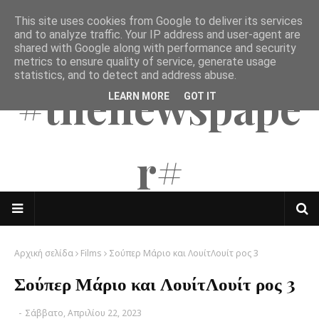
This site uses cookies from Google to deliver its services
The Mates
and to analyze traffic. Your IP address and user-agent are
shared with Google along with performance and security
metrics to ensure quality of service, generate usage
statistics, and to detect and address abuse.
#thenewspape
LEARN MORE
GOT IT
r#
Αρχική σελίδα
Films
Σούπερ Μάριο και ΛουίτΛουίτ ρος 3
Σούπερ Μάριο και ΛουίτΛουίτ ρος 3
-
Σάββατο, Απριλίου 22, 2023