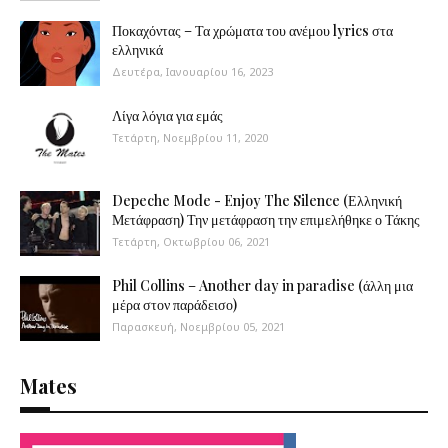
Ποκαχόντας – Τα χρώματα του ανέμου lyrics στα
ελληνικά
Δευτέρα, Ιανουαρίου 16, 2023
Λίγα λόγια για εμάς
Τετάρτη, Νοεμβρίου 11, 2020
Depeche Mode - Enjoy The Silence (Ελληνική
Μετάφραση) Την μετάφραση την επιμελήθηκε ο Τάκης
Τετάρτη, Οκτωβρίου 06, 2021
Phil Collins – Another day in paradise (άλλη μια
μέρα στον παράδεισο)
Παρασκευή, Νοεμβρίου 05, 2021
Mates