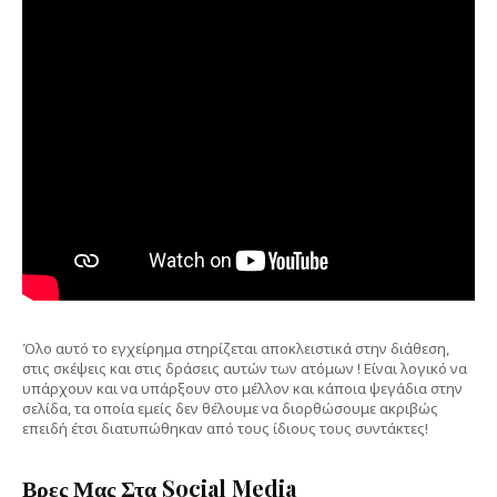
Όλο αυτό το εγχείρημα στηρίζεται αποκλειστικά στην διάθεση,
στις σκέψεις και στις δράσεις αυτών των ατόμων ! Είναι λογικό να
υπάρχουν και να υπάρξουν στο μέλλον και κάποια ψεγάδια στην
σελίδα, τα οποία εμείς δεν θέλουμε να διορθώσουμε ακριβώς
επειδή έτσι διατυπώθηκαν από τους ίδιους τους συντάκτες!
Βρες Μας Στα Social Media