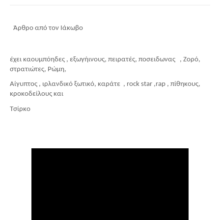
 Άρθρο από τον Ιάκωβο 
έχει καουμπόηδες , εξωγήινους, πειρατές, ποσειδωνας   , Ζορό, 
στρατιώτες, Ρώμη,
Αίγυπτος , ιρλανδικό ξωτικό, καράτε  , rock star ,rap , πίθηκους, 
κροκοδείλους και 
Τσίρκο