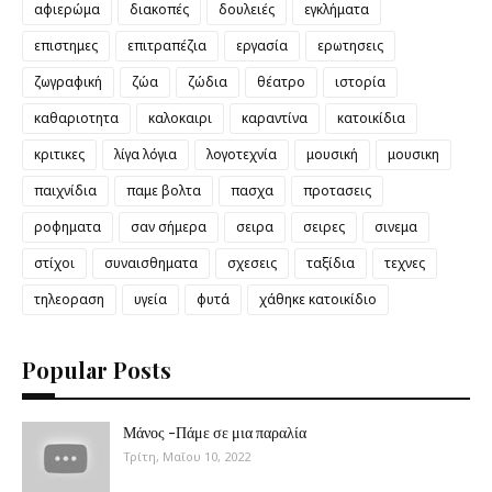
αφιερώμα
διακοπές
δουλειές
εγκλήματα
επιστημες
επιτραπέζια
εργασία
ερωτησεις
ζωγραφική
ζώα
ζώδια
θέατρο
ιστορία
καθαριοτητα
καλοκαιρι
καραντίνα
κατοικίδια
κριτικες
λίγα λόγια
λογοτεχνία
μουσική
μουσικη
παιχνίδια
παμε βολτα
πασχα
προτασεις
ροφηματα
σαν σήμερα
σειρα
σειρες
σινεμα
στίχοι
συναισθηματα
σχεσεις
ταξίδια
τεχνες
τηλεοραση
υγεία
φυτά
χάθηκε κατοικίδιο
Popular Posts
Μάνος -Πάμε σε μια παραλία
Τρίτη, Μαΐου 10, 2022