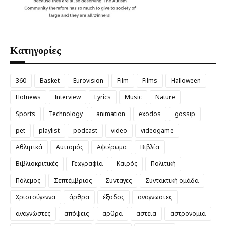
Κατηγορίες
360
Basket
Eurovision
Film
Films
Halloween
Hotnews
Interview
Lyrics
Music
Nature
Sports
Technology
animation
exodos
gossip
pet
playlist
podcast
video
videogame
Αθλητικά
Αυτισμός
Αφιέρωμα
Βιβλία
Βιβλιοκριτικές
Γεωγραφία
Καιρός
Πολιτική
Πόλεμος
Σεπτέμβριος
Συνταγες
Συντακτική ομάδα
Χριστούγεννα
άρθρα
έξοδος
αναγνωστες
αναγνώστες
απόψεις
αρθρα
αστεια
αστρονομια