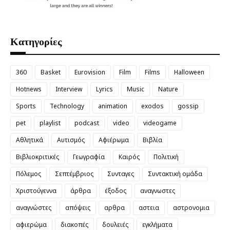
Κατηγορίες
360
Basket
Eurovision
Film
Films
Halloween
Hotnews
Interview
Lyrics
Music
Nature
Sports
Technology
animation
exodos
gossip
pet
playlist
podcast
video
videogame
Αθλητικά
Αυτισμός
Αφιέρωμα
Βιβλία
Βιβλιοκριτικές
Γεωγραφία
Καιρός
Πολιτική
Πόλεμος
Σεπτέμβριος
Συνταγες
Συντακτική ομάδα
Χριστούγεννα
άρθρα
έξοδος
αναγνωστες
αναγνώστες
απόψεις
αρθρα
αστεια
αστρονομια
αφιερώμα
διακοπές
δουλειές
εγκλήματα