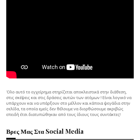
Όλο αυτό το εγχείρημα στηρίζεται αποκλειστικά στην διάθεση,
στις σκέψεις και στις δράσεις αυτών των ατόμων ! Είναι λογικό να
υπάρχουν και να υπάρξουν στο μέλλον και κάποια ψεγάδια στην
σελίδα, τα οποία εμείς δεν θέλουμε να διορθώσουμε ακριβώς
επειδή έτσι διατυπώθηκαν από τους ίδιους τους συντάκτες!
Βρες Μας Στα Social Media