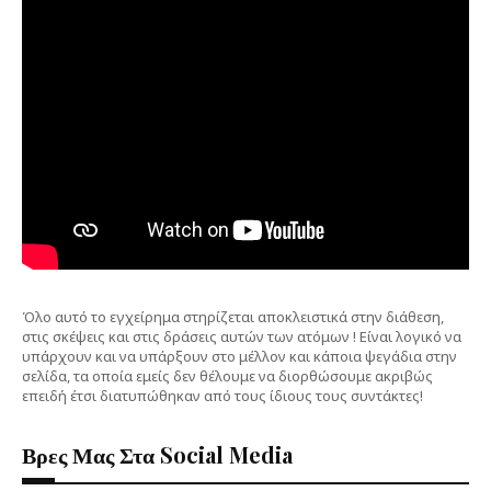
Όλο αυτό το εγχείρημα στηρίζεται αποκλειστικά στην διάθεση,
στις σκέψεις και στις δράσεις αυτών των ατόμων ! Είναι λογικό να
υπάρχουν και να υπάρξουν στο μέλλον και κάποια ψεγάδια στην
σελίδα, τα οποία εμείς δεν θέλουμε να διορθώσουμε ακριβώς
επειδή έτσι διατυπώθηκαν από τους ίδιους τους συντάκτες!
Βρες Μας Στα Social Media