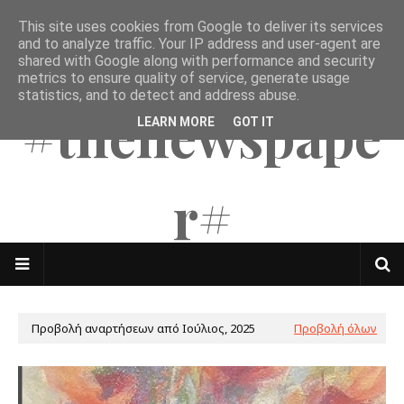
This site uses cookies from Google to deliver its services
The Mates
and to analyze traffic. Your IP address and user-agent are
shared with Google along with performance and security
metrics to ensure quality of service, generate usage
statistics, and to detect and address abuse.
#thenewspape
LEARN MORE
GOT IT
r#
Προβολή αναρτήσεων από Ιούλιος, 2025
Προβολή όλων