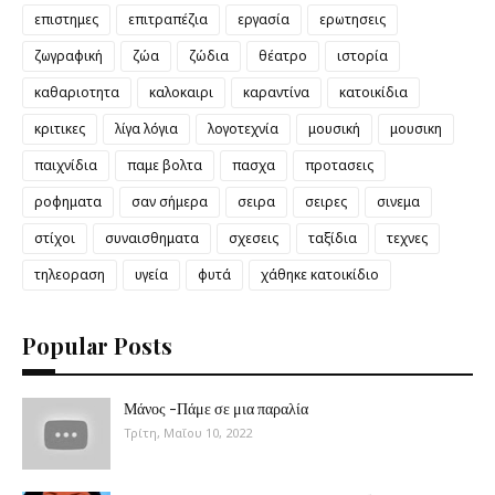
επιστημες
επιτραπέζια
εργασία
ερωτησεις
ζωγραφική
ζώα
ζώδια
θέατρο
ιστορία
καθαριοτητα
καλοκαιρι
καραντίνα
κατοικίδια
κριτικες
λίγα λόγια
λογοτεχνία
μουσική
μουσικη
παιχνίδια
παμε βολτα
πασχα
προτασεις
ροφηματα
σαν σήμερα
σειρα
σειρες
σινεμα
στίχοι
συναισθηματα
σχεσεις
ταξίδια
τεχνες
τηλεοραση
υγεία
φυτά
χάθηκε κατοικίδιο
Popular Posts
Μάνος -Πάμε σε μια παραλία
Τρίτη, Μαΐου 10, 2022