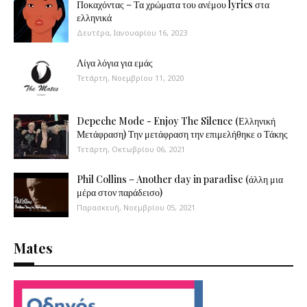
Ποκαχόντας – Τα χρώματα του ανέμου lyrics στα
ελληνικά
Δευτέρα, Ιανουαρίου 16, 2023
Λίγα λόγια για εμάς
Τετάρτη, Νοεμβρίου 11, 2020
Depeche Mode - Enjoy The Silence (Ελληνική
Μετάφραση) Την μετάφραση την επιμελήθηκε ο Τάκης
Τετάρτη, Οκτωβρίου 06, 2021
Phil Collins – Another day in paradise (άλλη μια
μέρα στον παράδεισο)
Παρασκευή, Νοεμβρίου 05, 2021
Mates