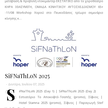
μετάβαση & προβολή ντοκιμαντέρ ΕΚΣΤΑΤΙΚΟ από το χοροθέατρο
ΚΗΡΑ ΙΘΑΣΥΜΙΓΗ, ΟΜΑΔΑ ΚΙΝΗΤΙΚΟΥ ΑΥΤΟΣΧΕΔΙΑΣΜΟΥ 65+
-11/08 Workshop Χορού στο Πευκοδάσος τρίωρο σεμινάριο
κίνησης κ…
SiFNaThLoN 2025
-
Δευτέρα, Ιουλίου 07, 2025
S
iFNaThLoN 2025 (Day 1) | SiFNaThLoN 2025 (Day 2)
Εστιατόριο Το Αποκοφτό-Τσαπής (promo), Σίφνος |
Hotel Stamna 2025 (promo), Σίφνος | Παραγωγή Stef