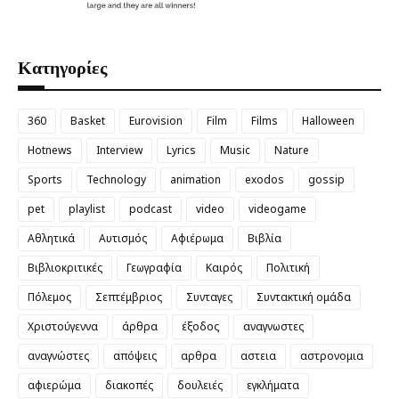
Κατηγορίες
360
Basket
Eurovision
Film
Films
Halloween
Hotnews
Interview
Lyrics
Music
Nature
Sports
Technology
animation
exodos
gossip
pet
playlist
podcast
video
videogame
Αθλητικά
Αυτισμός
Αφιέρωμα
Βιβλία
Βιβλιοκριτικές
Γεωγραφία
Καιρός
Πολιτική
Πόλεμος
Σεπτέμβριος
Συνταγες
Συντακτική ομάδα
Χριστούγεννα
άρθρα
έξοδος
αναγνωστες
αναγνώστες
απόψεις
αρθρα
αστεια
αστρονομια
αφιερώμα
διακοπές
δουλειές
εγκλήματα