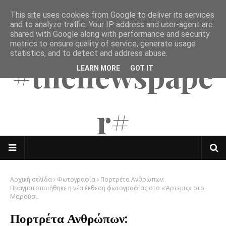
This site uses cookies from Google to deliver its services
The Mates
and to analyze traffic. Your IP address and user-agent are
shared with Google along with performance and security
metrics to ensure quality of service, generate usage
statistics, and to detect and address abuse.
#thenewspape
LEARN MORE
GOT IT
r#
Αρχική σελίδα
Φωτογραφία
Πορτρέτα Ανθρώπων:
Πραγματοποιήθηκε η νέα έκθεση φωτογραφίας στο «Άρτεμις» στο
Μαρούσι
Πορτρέτα Ανθρώπων: