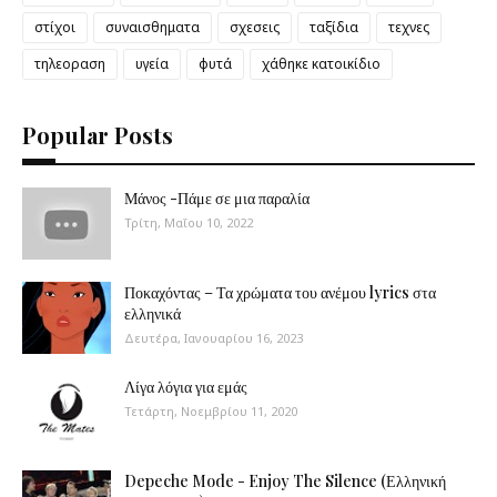
στίχοι
συναισθηματα
σχεσεις
ταξίδια
τεχνες
τηλεοραση
υγεία
φυτά
χάθηκε κατοικίδιο
Popular Posts
Μάνος -Πάμε σε μια παραλία
Τρίτη, Μαΐου 10, 2022
Ποκαχόντας – Τα χρώματα του ανέμου lyrics στα
ελληνικά
Δευτέρα, Ιανουαρίου 16, 2023
Λίγα λόγια για εμάς
Τετάρτη, Νοεμβρίου 11, 2020
Depeche Mode - Enjoy The Silence (Ελληνική