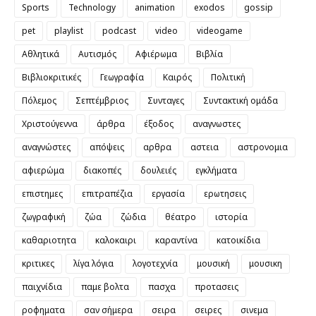
Sports
Technology
animation
exodos
gossip
pet
playlist
podcast
video
videogame
Αθλητικά
Αυτισμός
Αφιέρωμα
Βιβλία
Βιβλιοκριτικές
Γεωγραφία
Καιρός
Πολιτική
Πόλεμος
Σεπτέμβριος
Συνταγες
Συντακτική ομάδα
Χριστούγεννα
άρθρα
έξοδος
αναγνωστες
αναγνώστες
απόψεις
αρθρα
αστεια
αστρονομια
αφιερώμα
διακοπές
δουλειές
εγκλήματα
επιστημες
επιτραπέζια
εργασία
ερωτησεις
ζωγραφική
ζώα
ζώδια
θέατρο
ιστορία
καθαριοτητα
καλοκαιρι
καραντίνα
κατοικίδια
κριτικες
λίγα λόγια
λογοτεχνία
μουσική
μουσικη
παιχνίδια
παμε βολτα
πασχα
προτασεις
ροφηματα
σαν σήμερα
σειρα
σειρες
σινεμα