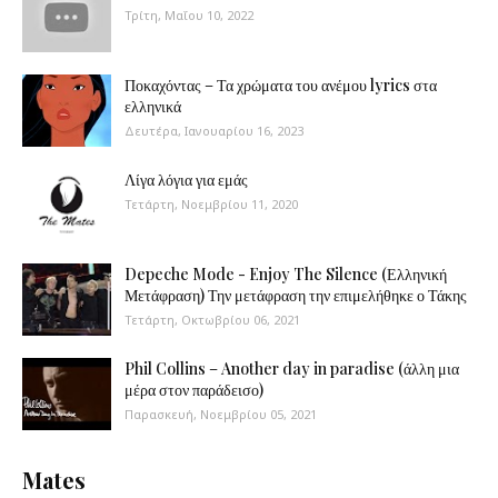
Τρίτη, Μαΐου 10, 2022
Ποκαχόντας – Τα χρώματα του ανέμου lyrics στα
ελληνικά
Δευτέρα, Ιανουαρίου 16, 2023
Λίγα λόγια για εμάς
Τετάρτη, Νοεμβρίου 11, 2020
Depeche Mode - Enjoy The Silence (Ελληνική
Μετάφραση) Την μετάφραση την επιμελήθηκε ο Τάκης
Τετάρτη, Οκτωβρίου 06, 2021
Phil Collins – Another day in paradise (άλλη μια
μέρα στον παράδεισο)
Παρασκευή, Νοεμβρίου 05, 2021
Mates