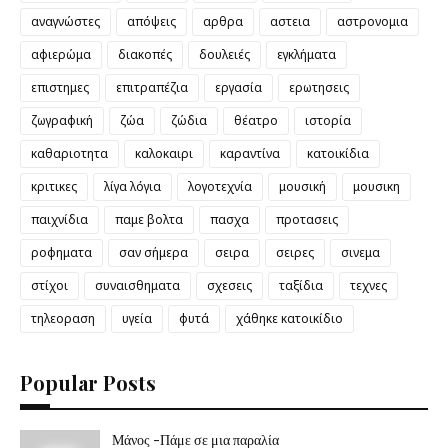
αναγνώστες
απόψεις
αρθρα
αστεια
αστρονομια
αφιερώμα
διακοπές
δουλειές
εγκλήματα
επιστημες
επιτραπέζια
εργασία
ερωτησεις
ζωγραφική
ζώα
ζώδια
θέατρο
ιστορία
καθαριοτητα
καλοκαιρι
καραντίνα
κατοικίδια
κριτικες
λίγα λόγια
λογοτεχνία
μουσική
μουσικη
παιχνίδια
παμε βολτα
πασχα
προτασεις
ροφηματα
σαν σήμερα
σειρα
σειρες
σινεμα
στίχοι
συναισθηματα
σχεσεις
ταξίδια
τεχνες
τηλεοραση
υγεία
φυτά
χάθηκε κατοικίδιο
Popular Posts
Μάνος -Πάμε σε μια παραλία