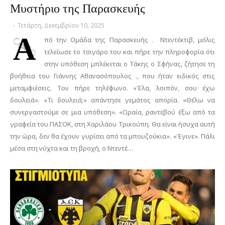
Μυστήριο της Παρασκευής
-
Τετάρτη, Δεκεμβρίου 10, 2025
Α
πό την Ομάδα της Παρασκευής . Ντεντέκτιβ, μόλις
τελείωσε το τσιγάρο του και πήρε την πληροφορία ότι
στην υπόθεση μπλέκεται ο Τάκης ο Σφήνας, ζήτησε τη
βοήθεια του Γιάννης Αθανασόπουλος ., που ήταν ειδικός στις
μεταμφιέσεις. Τον πήρε τηλέφωνο. «Έλα, λοιπόν, σου έχω
δουλειά». «Τι δουλειά;» απάντησε γεμάτος απορία. «Θέλω να
συνεργαστούμε σε μια υπόθεση». «Ωραία, ραντεβού έξω από τα
γραφεία του ΠΑΣΟΚ, στη Χαριλάου Τρικούπη. Θα είναι ήσυχα αυτή
την ώρα, δεν θα έχουν γυρίσει από τα μπουζούκια». «Έγινε». Πάλι
μέσα στη νύχτα και τη βροχή, ο Ντεντέ…