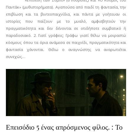
«Επίθεση των Ζόμπι» (6 νουβέλες) και «Ο Κόσμος του
Παντάκ» (μυθιστορήματα). Αγαπούσα από παιδί τη φαντασία, την
επιβίωση και τα βιντεοπαιχνίδια, και πάντα με γοήτευαν οι
ιστορίες που παίζουν με το μυαλό, αμφισβητούν την
πραγματικότητα και δεν δένονται σε οτιδήποτε συμβατικό ή
παραδοσιακό. 2. Γιατί γράφεις; Γράφω γιατί θέλω να μοιραστώ
κόσμους όπου τα όρια ανάμεσα σε παιχνίδι, πραγματικότητα και
φαντασία χάνονται. Θέλω ο αναγνώστης να αναρωτιέται
συνεχώς…
Επεισόδιο 5 ένας απρόσμενος φίλος. : Το