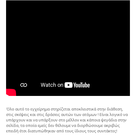
Όλο αυτό το εγχείρημα στηρίζεται αποκλειστικά στην διάθεση,
στις σκέψεις και στις δράσεις αυτών των ατόμων ! Είναι λογικό να
υπάρχουν και να υπάρξουν στο μέλλον και κάποια ψεγάδια στην
σελίδα, τα οποία εμείς δεν θέλουμε να διορθώσουμε ακριβώς
επειδή έτσι διατυπώθηκαν από τους ίδιους τους συντάκτες!