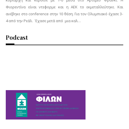
κυρίαρχη και κέρδισε με 1-0 μεσα στο Αρτέμιο Φράνκι. Η
Φιορεντίνα είναι ντεφορμε και η ΑΕΚ το εκμεταλλεύτηκε. Και
ανέβηκε στο conference στην 10 θέση. Για τον Ολυμπιακό έχασε 3-
4 από την Ρεάλ. Έχασε μετά από μια καλ…
Podcast