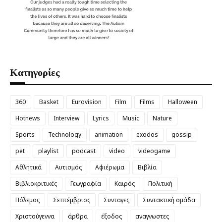
Κατηγορίες
360
Basket
Eurovision
Film
Films
Halloween
Hotnews
Interview
Lyrics
Music
Nature
Sports
Technology
animation
exodos
gossip
pet
playlist
podcast
video
videogame
Αθλητικά
Αυτισμός
Αφιέρωμα
Βιβλία
Βιβλιοκριτικές
Γεωγραφία
Καιρός
Πολιτική
Πόλεμος
Σεπτέμβριος
Συνταγες
Συντακτική ομάδα
Χριστούγεννα
άρθρα
έξοδος
αναγνωστες