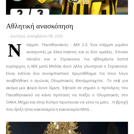
Αθλητική ανασκόπηση
-
Δευτέρα, Δεκεμβρίου 08, 2025
Ν
τέρμπι Παναθηναϊκός - ΑΕΚ 2-3. Ένα ντέρμπι γεμάτο
ανατροπές με δέκα παίκτες και οι δύο ομαδες. Έπιασε
πέναλτι και ο Στρακοσια. Για εβδομήντα λεπτά
κυρίαρχος η ΑΕΚ μετά Μπλάκ άουτ αλλα γλυστρισε ο Στρακοσια.
Είναι ενΕίναι ένα συναρπαστικό πρωτάθλημα. Για ποιο λόγο
αναβλήθηκε ο αγώνας Ολυμπιακός Φενέρμπαχτσε; Το σεφ για
ακόμα μια φορά έγινε λίμνη. Έφτασε σε σημείο ο πρόεδρος του
Παναθηναϊκού να κάνει πρόταση να παίξει ο Ολυμπιακός στο
ΟΑΚΑ. Μέχρι και στην Κύπρο πρωτειναν να γίνει το ματς . Η βροχή
που έριξε ηταν κακοκαιρία η κακοκαιρία Μπά…