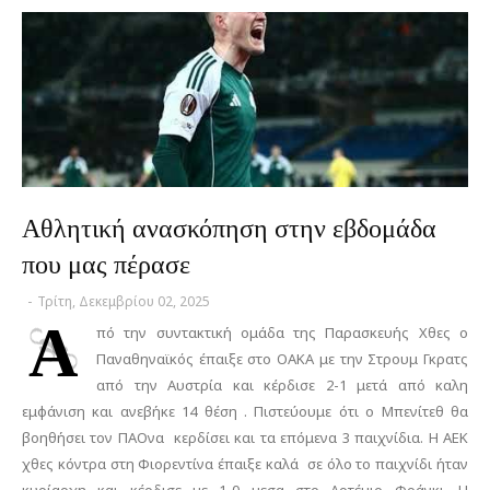
Αθλητική ανασκόπηση στην εβδομάδα
που μας πέρασε
-
Τρίτη, Δεκεμβρίου 02, 2025
Α
πό την συντακτική ομάδα της Παρασκευής Χθες ο
Παναθηναϊκός έπαιξε στο ΟΑΚΑ με την Στρουμ Γκρατς
από την Αυστρία και κέρδισε 2-1 μετά από καλη
εμφάνιση και ανεβήκε 14 θέση . Πιστεύουμε ότι ο Μπενίτεθ θα
βοηθήσει τον ΠΑΟνα κερδίσει και τα επόμενα 3 παιχνίδια. Η ΑΕΚ
χθες κόντρα στη Φιορεντίνα έπαιξε καλά σε όλο το παιχνίδι ήταν