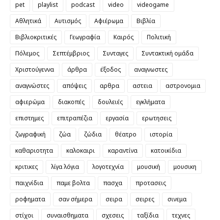
pet
playlist
podcast
video
videogame
Αθλητικά
Αυτισμός
Αφιέρωμα
Βιβλία
Βιβλιοκριτικές
Γεωγραφία
Καιρός
Πολιτική
Πόλεμος
Σεπτέμβριος
Συνταγες
Συντακτική ομάδα
Χριστούγεννα
άρθρα
έξοδος
αναγνωστες
αναγνώστες
απόψεις
αρθρα
αστεια
αστρονομια
αφιερώμα
διακοπές
δουλειές
εγκλήματα
επιστημες
επιτραπέζια
εργασία
ερωτησεις
ζωγραφική
ζώα
ζώδια
θέατρο
ιστορία
καθαριοτητα
καλοκαιρι
καραντίνα
κατοικίδια
κριτικες
λίγα λόγια
λογοτεχνία
μουσική
μουσικη
παιχνίδια
παμε βολτα
πασχα
προτασεις
ροφηματα
σαν σήμερα
σειρα
σειρες
σινεμα
στίχοι
συναισθηματα
σχεσεις
ταξίδια
τεχνες