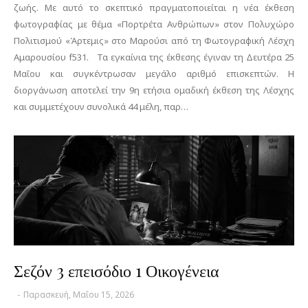
ζωής. Με αυτό το σκεπτικό πραγματοποιείται η νέα έκθεση
φωτογραφίας με θέμα «Πορτρέτα Ανθρώπων» στον Πολυχώρο
Πολιτισμού «Άρτεμις» στο Μαρούσι από τη Φωτογραφική Λέσχη
Αμαρουσίου f531. Τα εγκαίνια της έκθεσης έγιναν τη Δευτέρα 25
Μαΐου και συγκέντρωσαν μεγάλο αριθμό επισκεπτών. Η
διοργάνωση αποτελεί την 9η ετήσια ομαδική έκθεση της Λέσχης
και συμμετέχουν συνολικά 44 μέλη, παρ…
Σεζόν 3 επεισόδιο 1 Οικογένεια
-
Παρασκευή, Μαΐου 15, 2026