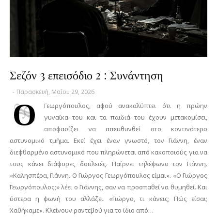
Σεζόν 3 επεισόδιο 2 : Συνάντηση
-
Παρασκευή, Μαΐου 29, 2026
Ο
Γεωργόπουλος, αφού ανακαλύπτει ότι η πρώην
γυναίκα του και τα παιδιά του έχουν μετακομίσει,
αποφασίζει να απευθυνθεί στο κοντινότερο
αστυνομικό τμήμα. Εκεί έχει έναν γνωστό, τον Γιάννη, έναν
διεφθαρμένο αστυνομικό που πληρώνεται από κακοποιούς για να
τους κάνει διάφορες δουλειές. Παίρνει τηλέφωνο τον Γιάννη.
«Καλησπέρα, Γιάννη. Ο Γιώργος Γεωργόπουλος είμαι». «Ο Γιώργος
Γεωργόπουλος;» λέει ο Γιάννης, σαν να προσπαθεί να θυμηθεί. Και
ύστερα η φωνή του αλλάζει. «Γιώργο, τι κάνεις; Πώς είσαι;
Χαθήκαμε». Κλείνουν ραντεβού για το ίδιο από…